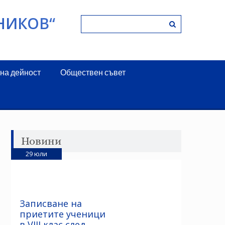
НИКОВ“
на дейност
Обществен съвет
Новини
29
юли
Записване на
приетите ученици
в VIII клас след