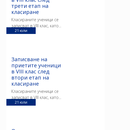
трети етап на
класиране
Класираните ученици се
записват в VIII клас, като...
21
юли
Записване на
приетите ученици
в VIII клас след
втори етап на
класиране
Класираните ученици се
записват в VIII клас, като...
21
юли