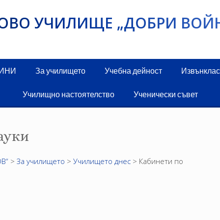
ИКОВО УЧИЛИЩЕ „ДОБРИ ВОЙ
ДИНИ
За училището
Учебна дейност
Извънклас
Училищно настоятелство
Ученически съвет
ауки
В“
>
За училището
>
Училището днес
>
Кабинети по