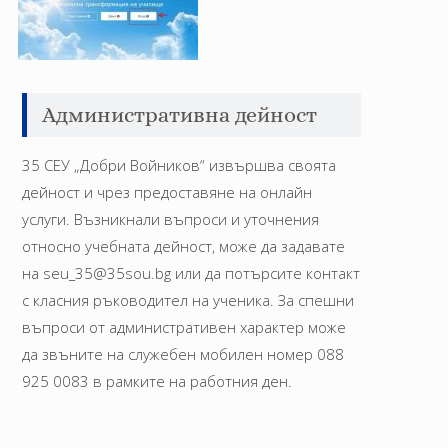
Административна дейност
35 СЕУ „Добри Войников“ извършва своята
дейност и чрез предоставяне на онлайн
услуги. Възникнали въпроси и уточнения
относно учебната дейност, може да задавате
на seu_35@35sou.bg или да потърсите контакт
с класния ръководител на ученика. За спешни
въпроси от административен характер може
да звъните на служебен мобилен номер 088
925 0083 в рамките на работния ден.