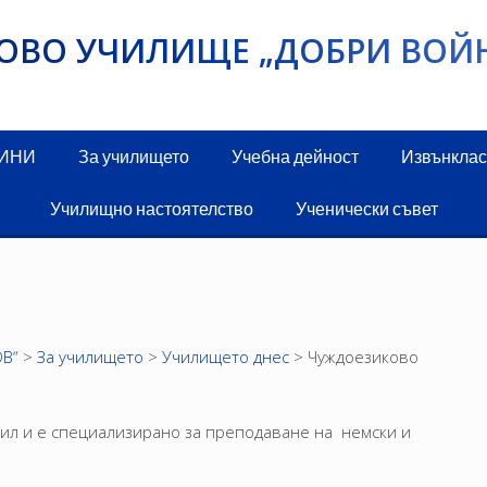
ИКОВО УЧИЛИЩЕ „ДОБРИ ВОЙ
ДИНИ
За училището
Учебна дейност
Извънклас
Училищно настоятелство
Ученически съвет
В“
>
За училището
>
Училището днес
>
Чуждоезиково
ил и е специализирано за преподаване на немски и