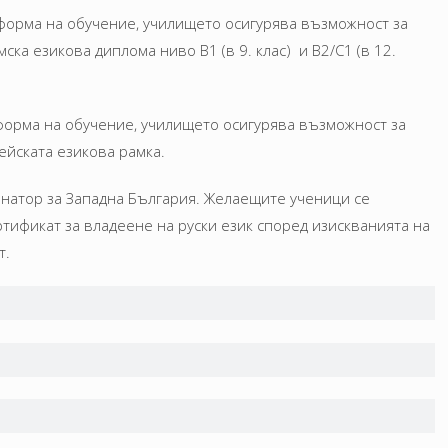
форма на обучение, училището осигурява възможност за
ка езикова диплома ниво В1 (в 9. клас) и В2/С1 (в 12.
форма на обучение, училището осигурява възможност за
ейската езикова рамка.
инатор за Западна България. Желаещите ученици се
ртификат за владеене на руски език според изискванията на
т.