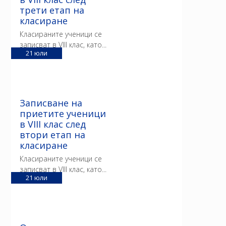
трети етап на
класиране
Класираните ученици се
записват в VIII клас, като...
21
юли
Записване на
приетите ученици
в VIII клас след
втори етап на
класиране
Класираните ученици се
записват в VIII клас, като...
21
юли