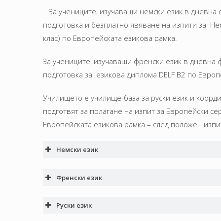
За учениците, изучаващи немски език в дневна 
подготовка и безплатно явяване на изпити за Немс
клас) по Европейската езикова рамка.
За учениците, изучаващи френски език в дневна 
подготовка за езикова диплома DELF B2 по Европ
Училището е училище-база за руски език и коорд
подготвят за полагане на изпит за Европейски се
Европейската езикова рамка – след положен изпи
Немски език
Френски език
Руски език