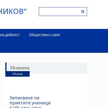
НИКОВ“
на дейност
Обществен съвет
Новини
29
юли
Записване на
приетите ученици
в VIII клас след