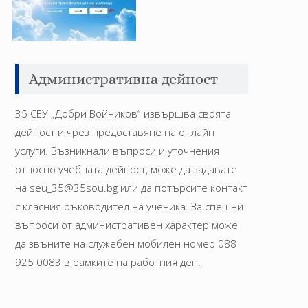
Административна дейност
35 СЕУ „Добри Войников“ извършва своята
дейност и чрез предоставяне на онлайн
услуги. Възникнали въпроси и уточнения
относно учебната дейност, може да задавате
на seu_35@35sou.bg или да потърсите контакт
с класния ръководител на ученика. За спешни
въпроси от административен характер може
да звъните на служебен мобилен номер 088
925 0083 в рамките на работния ден.