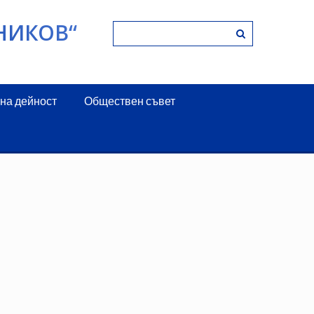
НИКОВ“
на дейност
Обществен съвет