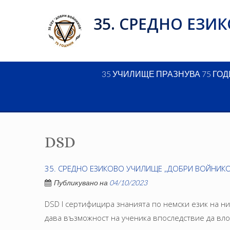
Skip
35. СРЕДНО ЕЗ
to
content
35 УЧИЛИЩЕ ПРАЗНУВА 75 ГО
DSD
35. СРЕДНО ЕЗИКОВО УЧИЛИЩЕ „ДОБРИ ВОЙНИКО
Публикувано на
04/10/2023
DSD I сертифицира знанията по немски език на н
дава възможност на ученика впоследствие да влож