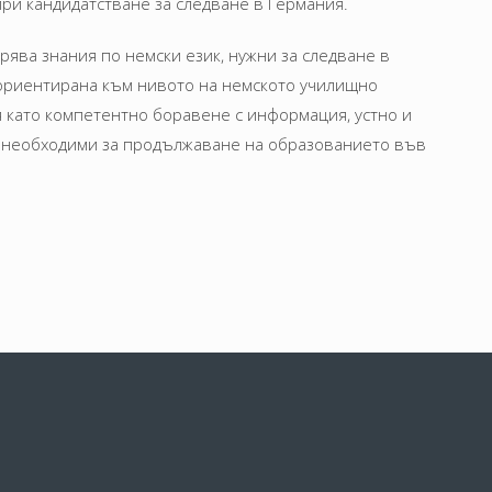
ри кандидатстване за следване в Германия.
ерява знания по немски език, нужни за следване в
e ориентирана към нивото на немското училищно
 като компетентно боравене с информация, устно и
., необходими за продължаване на образованието във