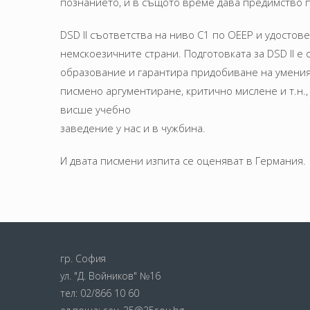
познанието, и в същото време дава предимство п
DSD II съответства на ниво С1 по ОЕЕР и удостов
немскоезичните страни. Подготовката за DSD II 
образование и гарантира придобиване на умения
писмено аргументиране, критично мислене и т.н
висше учебно
заведение у нас и в чужбина.
И двата писмени изпита се оценяват в Германия.
гр. София
ул. "Д. Войников" №16
тел:
02/866 10 60