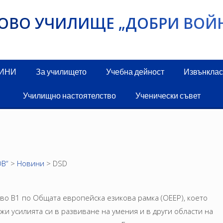
ИКОВО УЧИЛИЩЕ „ДОБРИ ВОЙ
ДИНИ
За училището
Учебна дейност
Извънклас
Училищно настоятелство
Ученически съвет
В“
>
Новини
>
DSD
иво В1 по Общата европейска езикова рамка (ОЕЕР), което
и усилията си в развиване на умения и в други области на