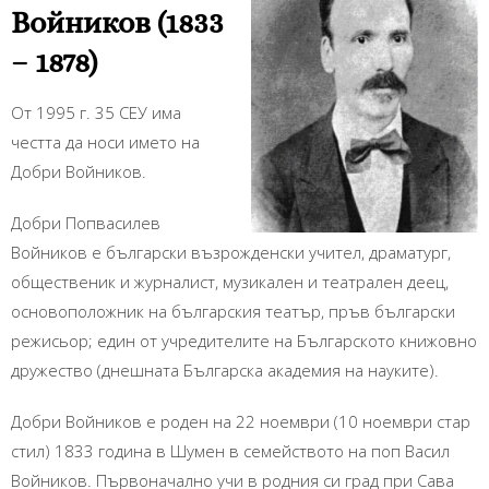
Войников (1833
– 1878)
От 1995 г. 35 СЕУ има
честта да носи името на
Добри Войников.
Добри Попвасилев
Войников е български възрожденски учител, драматург,
общественик и журналист, музикален и театрален деец,
основоположник на българския театър, пръв български
режисьор; един от учредителите на Българското книжовно
дружество (днешната Българска академия на науките).
Добри Войников е роден на 22 ноември (10 ноември стар
стил) 1833 година в Шумен в семейството на поп Васил
Войников. Първоначално учи в родния си град при Сава