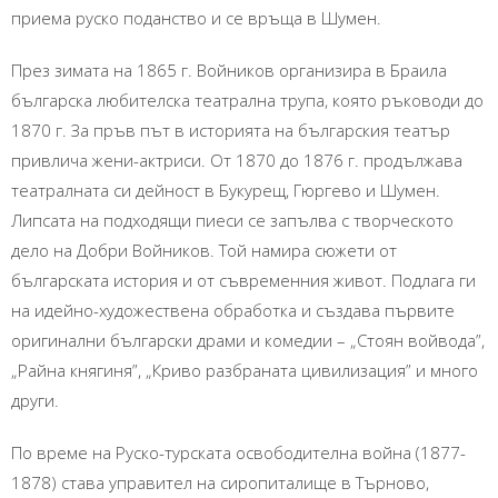
приема руско поданство и се връща в Шумен.
През зимата на 1865 г. Войников организира в Браила
българска любителска театрална трупа, която ръководи до
1870 г. За пръв път в историята на българския театър
привлича жени-актриси. От 1870 до 1876 г. продължава
театралната си дейност в Букурещ, Гюргево и Шумен.
Липсата на подходящи пиеси се запълва с творческото
дело на Добри Войников. Той намира сюжети от
българската история и от съвременния живот. Подлага ги
на идейно-художествена обработка и създава първите
оригинални български драми и комедии – „Стоян войвода”,
„Райна княгиня”, „Криво разбраната цивилизация” и много
други.
По време на Руско-турската освободителна война (1877-
1878) става управител на сиропиталище в Търново,