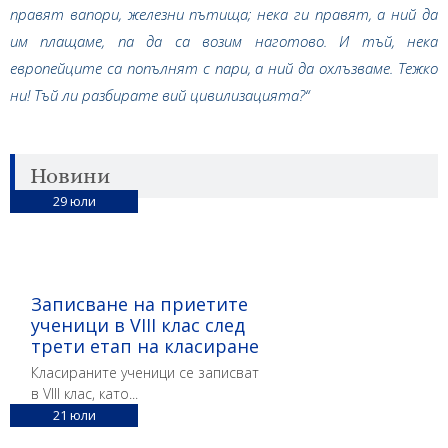
правят вапори, железни пътища; нека ги правят, а ний да
им плащаме, па да са возим наготово. И тъй, нека
европейците са попълнят с пари, а ний да охлъзваме. Тежко
ни! Тъй ли разбирате вий цивилизацията?“
Новини
29
юли
Записване на приетите
ученици в VIII клас след
трети етап на класиране
Класираните ученици се записват
в VIII клас, като...
21
юли