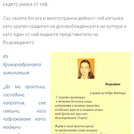
където умира от тиф.
Със своята богата и многостранна дейност той изпъква
като крупен градител на доосвобожденската ни култура и
като един от най-видните представители на
Възраждането.
Из
Криворазбраната
цивилизация:
„Да ма простиш,
господине,
напротив, сме
смешни, кога
подражаваме като
маймуни