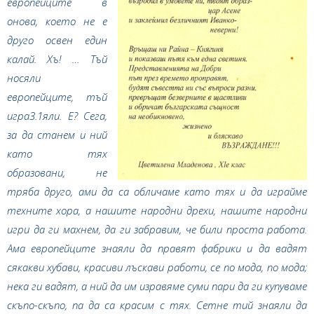
европейците в
онова, което не е
друго освен един
калай. Хъ! … Тъй
носяли
европейците, тъй
игра3.1яли. Е? Сега,
за да станем и ний
като тях
образовани, не
тряба друго, ами да са обличаме като тях и да играйме
техните хора, а нашите народни дрехи, нашите народни
игри да ги махнем, да ги забравим, че били проста работа.
Ама европейците знаяли да правят фабрики и да вадят
сякакви хубави, красиви лъскави работи, се по мода, по мода;
нека ги вадят, а ний да им изравяме суми пари да ги купуваме
скъпо-скъпо, па да са красим с тях. Сетне тий знаяли да