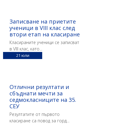
Записване на приетите
ученици в VIII клас след
втори етап на класиране
Класираните ученици се записват
в VIII клас, като...
21
юли
Отлични резултати и
сбъднати мечти за
седмокласниците на 35.
СЕУ
Резултатите от първото
класиране са повод за горд...