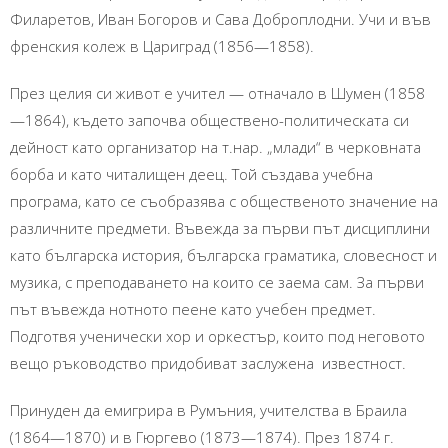
Филаретов, Иван Богоров и Сава Доброплодни. Учи и във
френския колеж в Цариград (1856—1858).
През целия си живот е учител — отначало в Шумен (1858
—1864), където започва обществено-политическата си
дейност като организатор на т.нар. „млади“ в черковната
борба и като читалищен деец. Той създава учебна
програма, като се съобразява с общественото значение на
различните предмети. Въвежда за първи път дисциплини
като българска история, българска граматика, словесност и
музика, с преподаването на които се заема сам. За първи
път въвежда нотното пеене като учебен предмет.
Подготвя ученически хор и оркестър, които под неговото
вещо ръководство придобиват заслужена известност.
Принуден да емигрира в Румъния, учителства в Браила
(1864—1870) и в Гюргево (1873—1874). През 1874 г.