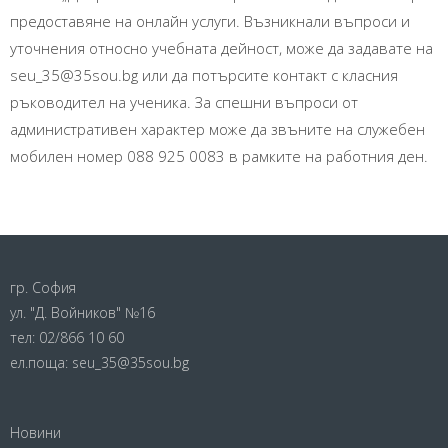
предоставяне на онлайн услуги. Възникнали въпроси и
уточнения относно учебната дейност, може да задавате на
seu_35@35sou.bg или да потърсите контакт с класния
ръководител на ученика. За спешни въпроси от
административен характер може да звъните на служебен
мобилен номер 088 925 0083 в рамките на работния ден.
гр. София
ул. "Д. Войников" №16
тел:
02/866 10 60
ел.поща:
seu_35@35sou.bg
Новини