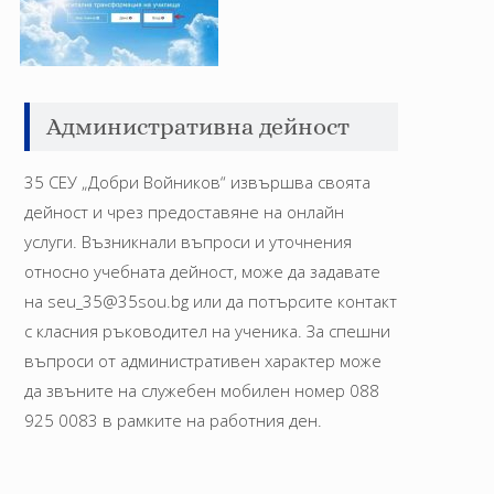
Административна дейност
35 СЕУ „Добри Войников“ извършва своята
дейност и чрез предоставяне на онлайн
услуги. Възникнали въпроси и уточнения
относно учебната дейност, може да задавате
на seu_35@35sou.bg или да потърсите контакт
с класния ръководител на ученика. За спешни
въпроси от административен характер може
да звъните на служебен мобилен номер 088
925 0083 в рамките на работния ден.