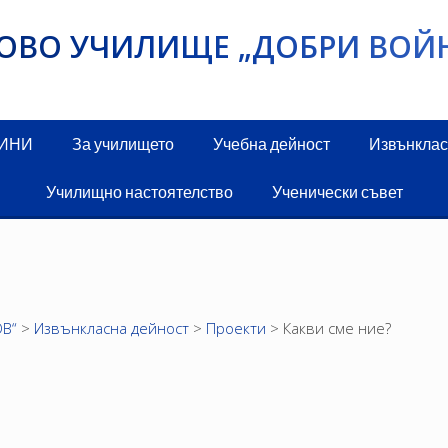
ИКОВО УЧИЛИЩЕ „ДОБРИ ВОЙ
ДИНИ
За училището
Учебна дейност
Извънклас
Училищно настоятелство
Ученически съвет
В“
>
Извънкласна дейност
>
Проекти
>
Какви сме ние?