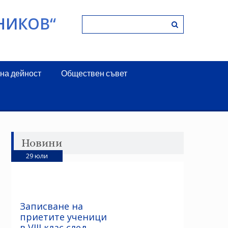
НИКОВ“
на дейност
Обществен съвет
Новини
29
юли
Записване на
приетите ученици
в VIII клас след