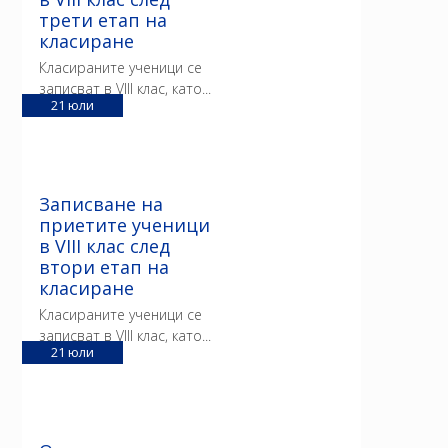
трети етап на
класиране
Класираните ученици се
записват в VIII клас, като...
21
юли
Записване на
приетите ученици
в VIII клас след
втори етап на
класиране
Класираните ученици се
записват в VIII клас, като...
21
юли