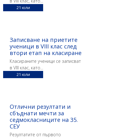
в VIII клас, като...
21
юли
Записване на приетите
ученици в VIII клас след
втори етап на класиране
Класираните ученици се записват
в VIII клас, като...
21
юли
Отлични резултати и
сбъднати мечти за
седмокласниците на 35.
СЕУ
Резултатите от първото