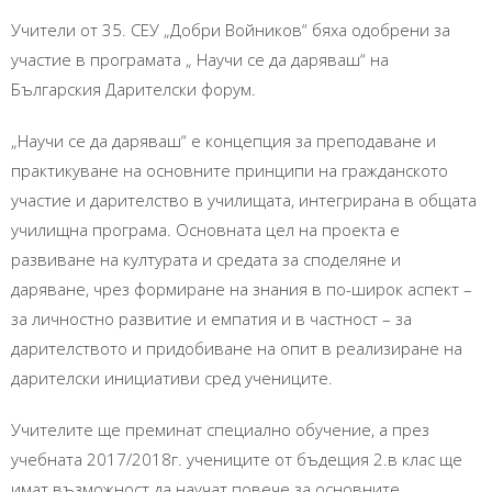
Учители от 35. СЕУ „Добри Войников“ бяха одобрени за
участие в програмата „ Научи се да даряваш“ на
Българския Дарителски форум.
„Научи се да даряваш“ е концепция за преподаване и
практикуване на основните принципи на гражданското
участие и дарителство в училищата, интегрирана в общата
училищна програма. Основната цел на проекта е
развиване на културата и средата за споделяне и
даряване, чрез формиране на знания в по-широк аспект –
за личностно развитие и емпатия и в частност – за
дарителството и придобиване на опит в реализиране на
дарителски инициативи сред учениците.
Учителите ще преминат специално обучение, а през
учебната 2017/2018г. учениците от бъдещия 2.в клас ще
имат възможност да научат повече за основните