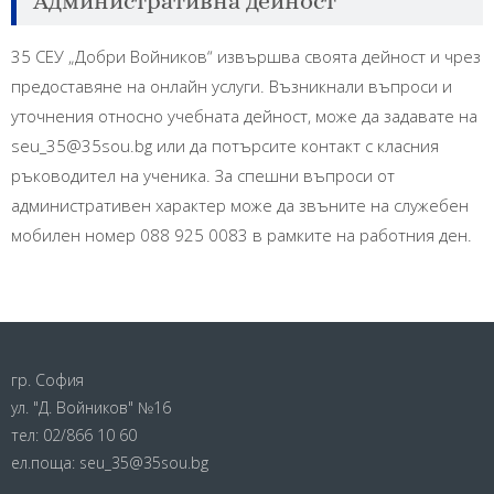
Административна дейност
35 СЕУ „Добри Войников“ извършва своята дейност и чрез
предоставяне на онлайн услуги. Възникнали въпроси и
уточнения относно учебната дейност, може да задавате на
seu_35@35sou.bg или да потърсите контакт с класния
ръководител на ученика. За спешни въпроси от
административен характер може да звъните на служебен
мобилен номер 088 925 0083 в рамките на работния ден.
гр. София
ул. "Д. Войников" №16
тел:
02/866 10 60
ел.поща:
seu_35@35sou.bg