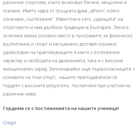
различни спортове, които включват бягане, хвърляне и
скачане. Името идва от гръцката дума „athlon“, която
означава „състезание“. Известна е като „царицата“ на
спортовете и има дълбоки традиции в България. Леката
атлетика заема основно място в програмите за физическо
възпитание и спорт и несъмнено доставя огромно
удоволсвие на практикуващите я както с естесвения
характер и свободата на движенията, така и с високия
емоционален заряд. Запознавайки още първокласниците с
основите на този спорт, нашите преподаватели се
гордеят с високите резултати, постигнати при участия на
различни нива.
Гордеем се с постиженията на нашите ученици!
Спорт