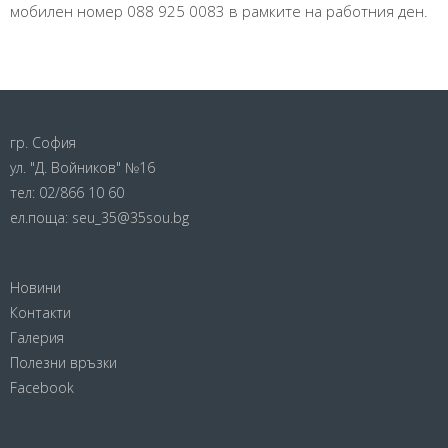
мобилен номер 088 925 0083 в рамките на работния ден.
гр. София
ул. "Д. Войников" №16
тел:
02/866 10 60
ел.поща:
seu_35@35sou.bg
Новини
Контакти
Галерия
Полезни връзки
Facebook