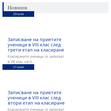
Новини
29
юли
Записване на приетите
ученици в VIII клас след
трети етап на класиране
Класираните ученици се записват
в VIII клас, като...
21
юли
Записване на приетите
ученици в VIII клас след
втори етап на класиране
Класираните ученици се записват