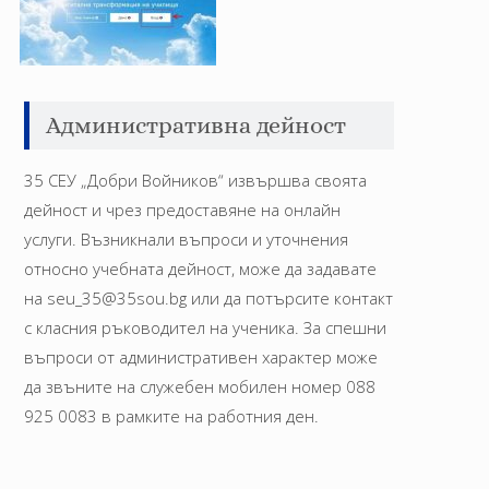
Административна дейност
35 СЕУ „Добри Войников“ извършва своята
дейност и чрез предоставяне на онлайн
услуги. Възникнали въпроси и уточнения
относно учебната дейност, може да задавате
на seu_35@35sou.bg или да потърсите контакт
с класния ръководител на ученика. За спешни
въпроси от административен характер може
да звъните на служебен мобилен номер 088
925 0083 в рамките на работния ден.