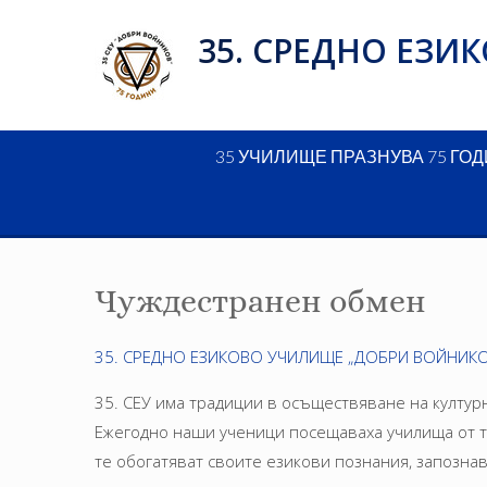
Skip
35. СРЕДНО ЕЗ
to
content
35 УЧИЛИЩЕ ПРАЗНУВА 75 ГО
Чуждестранен обмен
35. СРЕДНО ЕЗИКОВО УЧИЛИЩЕ „ДОБРИ ВОЙНИКО
35. СЕУ има традиции в осъществяване на култур
Ежегодно наши ученици посещаваха училища от т
те обогатяват своите езикови познания, запознав