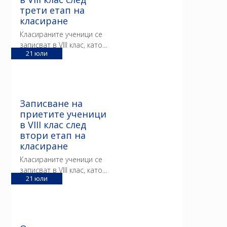
трети етап на
класиране
Класираните ученици се
записват в VIII клас, като...
21
юли
Записване на
приетите ученици
в VIII клас след
втори етап на
класиране
Класираните ученици се
записват в VIII клас, като...
21
юли