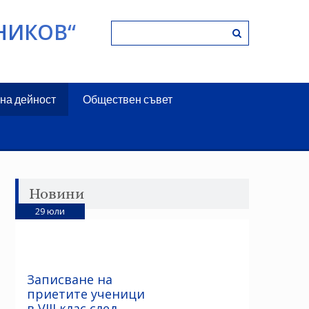
НИКОВ“
на дейност
Обществен съвет
Новини
29
юли
Записване на
приетите ученици
в VIII клас след