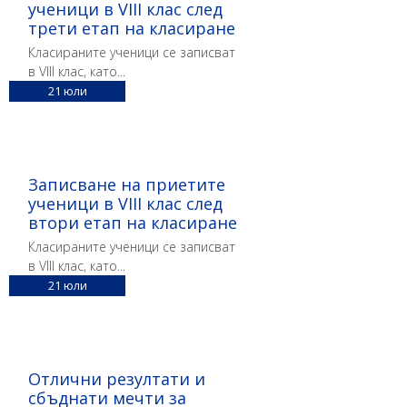
ученици в VIII клас след
трети етап на класиране
Класираните ученици се записват
в VIII клас, като...
21
юли
Записване на приетите
ученици в VIII клас след
втори етап на класиране
Класираните ученици се записват
в VIII клас, като...
21
юли
Отлични резултати и
сбъднати мечти за