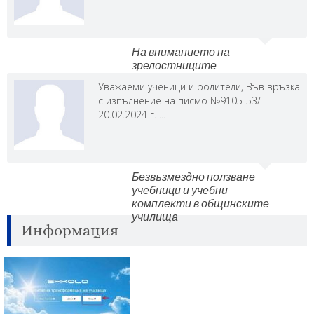
14.00
Организирано посещение
на центъра и
На вниманието на
18.30
Археологическия музей
зрелостниците
Уважаеми ученици и родители, Във връзка
Вземане от храм “Ал.
с изпълнение на писмо №9105-53/
Невски” (задната част на
20.02.2024 г. ...
катедралата)
21.10
8.00
Тръгване за Пловдив от
Безвъзмездно ползване
учебници и учебни
храм “Ал. Невски”
комплекти в общинските
петък
18.30
училища
/студена храна от
Информация
вкъщи!!!!!/
Вземане от храм “Ал.
Невски” (задната част на