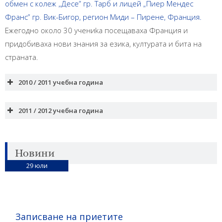
обмен с колеж „Десе” гр. Тарб и лицей „Пиер Мендес
Франс” гр. Вик-Бигор, регион Миди – Пирене, Франция.
Ежегодно около 30 учениka посещаваха Франция и
придобиваха нови знания за езика, културата и бита на
страната.
2010 / 2011 учебна година
2011 / 2012 учебна година
Новини
29
юли
Записване на приетите