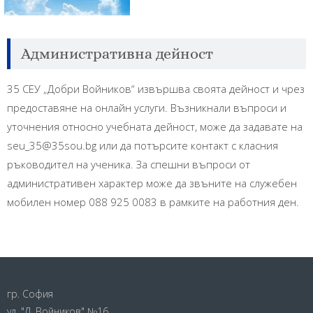
катедралата)
22.10
Свободен ден
Административна дейност
събота
35 СЕУ „Добри Войников“ извършва своята дейност и чрез
предоставяне на онлайн услуги. Възникнали въпроси и
23.10
Свободен ден
уточнения относно учебната дейност, може да задавате на
seu_35@35sou.bg или да потърсите контакт с класния
неделя
ръководител на ученика. За спешни въпроси от
административен характер може да звъните на служебен
24.10
8.00
Тръгване за Широка лъка
мобилен номер 088 925 0083 в рамките на работния ден.
от храм “Ал. Невски”
понеделник
Посещение на училището
за българска музика и
танци. Концерт.
гр. София
/студена храна от
ул. "Д. Войников" №16