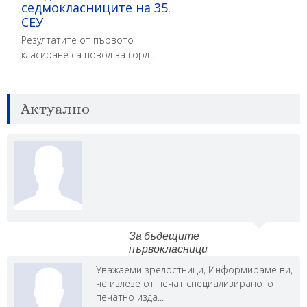
седмокласниците на 35.
СЕУ
Резултатите от първото
класиране са повод за горд...
Актуално
ДЕН
ЧАС
ЗАНИМАНИЯ
19.10
22.20
Пристигане на летище
София
сряда
За бъдещите
първокласници
20.10
10.00
Среща в училище
Уважаеми зрелостници, Информираме ви,
че излезе от печат специализираното
печатно изда...
четвъртък
11.45
Обяд