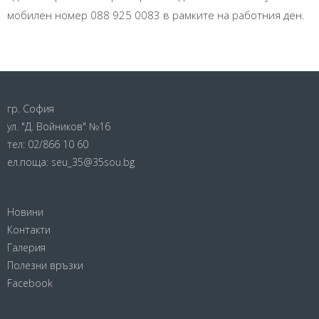
мобилен номер 088 925 0083 в рамките на работния ден.
гр. София
ул. "Д. Войников" №16
тел:
02/866 10 60
ел.поща:
seu_35@35sou.bg
Новини
Контакти
Галерия
Полезни връзки
Facebook