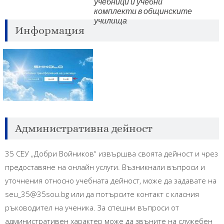
учебници и учебни
комплекти в общинските
училища
Информация
Административна дейност
35 СЕУ „Добри Войников“ извършва своята дейност и чрез
предоставяне на онлайн услуги. Възникнали въпроси и
уточнения относно учебната дейност, може да задавате на
seu_35@35sou.bg или да потърсите контакт с класния
ръководител на ученика. За спешни въпроси от
административен характер може да звъните на служебен