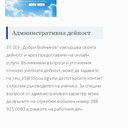
Административна дейност
35 СЕУ „Добри Войников“ извършва своята
дейност и чрез предоставяне на онлайн
услуги. Възникнали въпроси и уточнения
относно учебната дейност, може да задавате
на seu_35@35sou.bg или да потърсите контакт
с класния ръководител на ученика. За спешни
въпроси от административен характер може
да звъните на служебен мобилен номер 088
925 0083 в рамките на работния ден.