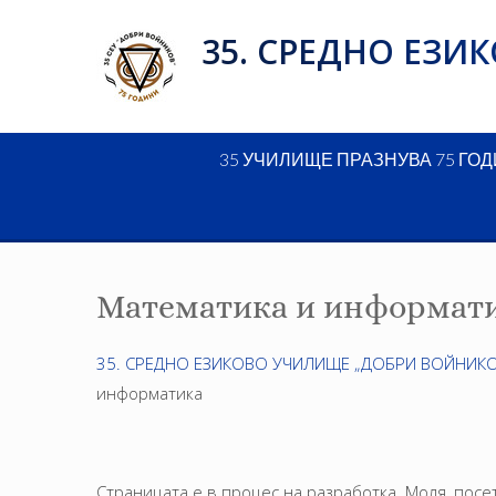
Skip
35. СРЕДНО ЕЗ
to
content
35 УЧИЛИЩЕ ПРАЗНУВА 75 ГО
Математика и информат
35. СРЕДНО ЕЗИКОВО УЧИЛИЩЕ „ДОБРИ ВОЙНИКО
информатика
Страницата е в процес на разработка. Моля, посе