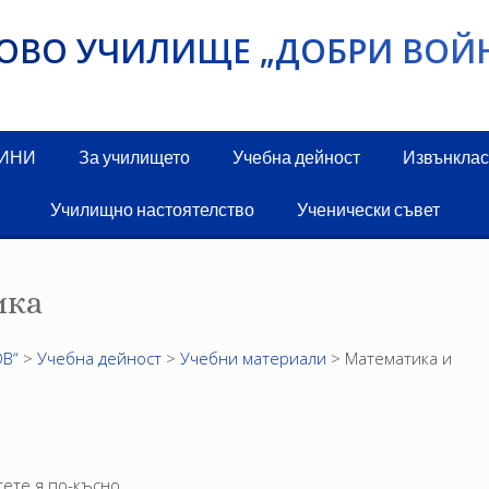
ИКОВО УЧИЛИЩЕ „ДОБРИ ВОЙ
ДИНИ
За училището
Учебна дейност
Извънклас
Училищно настоятелство
Ученически съвет
ика
В“
>
Учебна дейност
>
Учебни материали
>
Математика и
тете я по-късно.