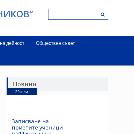
НИКОВ“
на дейност
Обществен съвет
Новини
29
юли
Записване на
приетите ученици
в VIII клас след