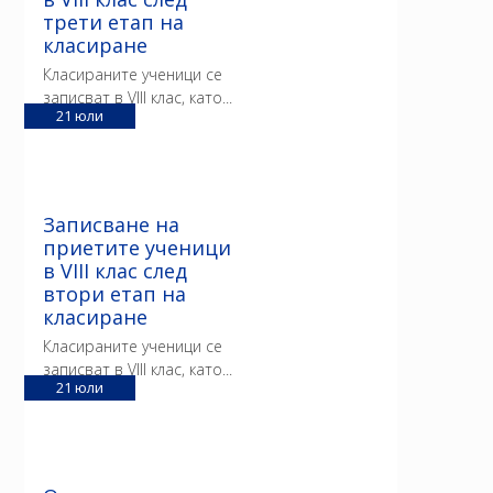
трети етап на
класиране
Класираните ученици се
записват в VIII клас, като...
21
юли
Записване на
приетите ученици
в VIII клас след
втори етап на
класиране
Класираните ученици се
записват в VIII клас, като...
21
юли