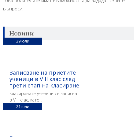
това родителите имат възможността да зададат своите
въпроси.
Новини
29
юли
Записване на приетите
ученици в VIII клас след
трети етап на класиране
Класираните ученици се записват
в VIII клас, като...
21
юли