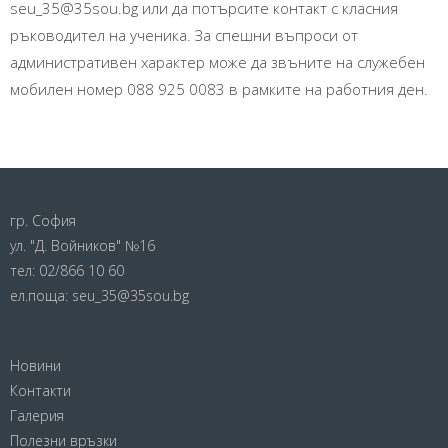
seu_35@35sou.bg или да потърсите контакт с класния
ръководител на ученика. За спешни въпроси от
административен характер може да звъните на служебен
мобилен номер 088 925 0083 в рамките на работния ден.
гр. София
ул. "Д. Войников" №16
тел:
02/866 10 60
ел.поща:
seu_35@35sou.bg
Новини
Контакти
Галерия
Полезни връзки