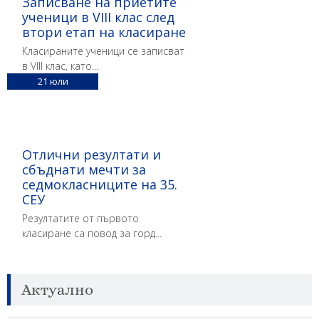
Записване на приетите
ученици в VIII клас след
втори етап на класиране
Класираните ученици се записват
в VIII клас, като...
21
юли
Отлични резултати и
сбъднати мечти за
седмокласниците на 35.
СЕУ
Резултатите от първото
класиране са повод за горд...
Актуално