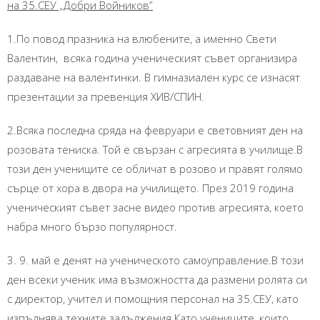
на 35.СЕУ „Добри Войников”
1.По повод празника на влюбените, а именно Свети
Валентин, всяка година ученическият съвет организира
раздаване на валентинки. В гимназиален курс се изнасят
презентации за превенция ХИВ/СПИН.
2.Всяка последна сряда на февруари е световният ден на
розовата тениска. Той е свързан с агресията в училище.В
този ден учениците се обличат в розово и правят голямо
сърце от хора в двора на училището. През 2019 година
ученическият съвет засне видео против агресията, което
набра много бързо популярност.
3. 9. май е денят на ученическото самоуправление.В този
ден всеки ученик има възможността да размени ролята си
с директор, учител и помощния персонал на 35.СЕУ, като
изпълнява техните задължения.Като учениците, които