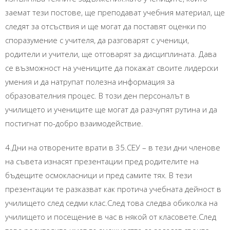
заемат тези постове, ще преподават учебния материал, ще
следят за отсъствия и ще могат да поставят оценки по
споразумение с учителя, да разговарят с ученици,
родители и учители, ще отговарят за дисциплината. Дава
се възможност на учениците да покажат своите лидерски
умения и да натрупат полезна информация за
образователния процес. В този ден персоналът в
училището и учениците ще могат да разчупят рутина и да
постигнат по-добро взаимодействие.
4.Дни на отворените врати в 35.СЕУ – в тези дни членове
на съвета изнасят презентации пред родителите на
бъдещите осмокласници и пред самите тях. В тези
презентации те разказват как протича учебната дейност в
училището след седми клас.След това следва обиколка на
училището и посещение в час в някой от класовете.След