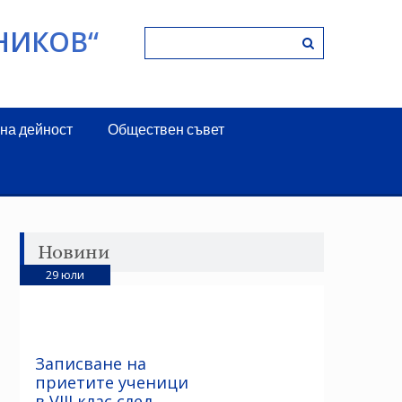
НИКОВ“
на дейност
Обществен съвет
Новини
29
юли
Записване на
приетите ученици
в VIII клас след