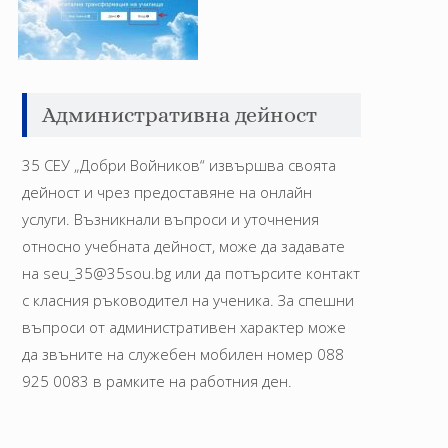
Административна дейност
35 СЕУ „Добри Войников“ извършва своята
дейност и чрез предоставяне на онлайн
услуги. Възникнали въпроси и уточнения
относно учебната дейност, може да задавате
на seu_35@35sou.bg или да потърсите контакт
с класния ръководител на ученика. За спешни
въпроси от административен характер може
да звъните на служебен мобилен номер 088
925 0083 в рамките на работния ден.