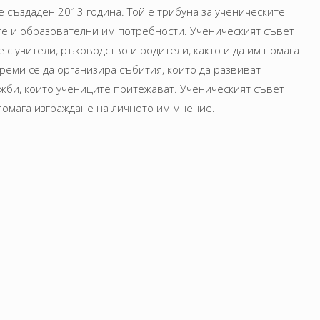
 създаден 2013 година. Той е трибуна за ученическите
те и образователни им потребности. Ученическият съвет
 с учители, ръководство и родители, както и да им помага
реми се да организира събития, които да развиват
жби, които учениците притежават. Ученическият съвет
спомага изграждане на личното им мнение.