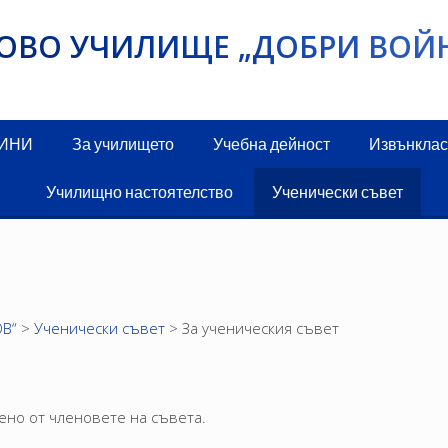
ИКОВО УЧИЛИЩЕ „ДОБРИ ВОЙ
ДИНИ
За училището
Учебна дейност
Извънклас
Училищно настоятелство
Ученически съвет
В“
>
Ученически съвет
>
За ученическия съвет
ено от членовете на съвета.