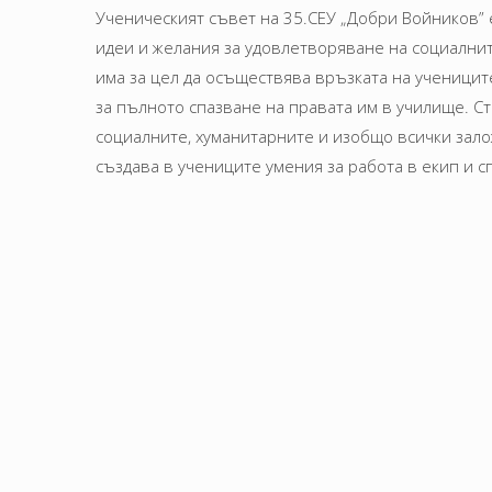
Ученическият съвет на 35.СЕУ „Добри Войников” е
идеи и желания за удовлетворяване на социални
има за цел да осъществява връзката на учениците
за пълното спазване на правата им в училище. Ст
социалните, хуманитарните и изобщо всички зало
създава в учениците умения за работа в екип и 