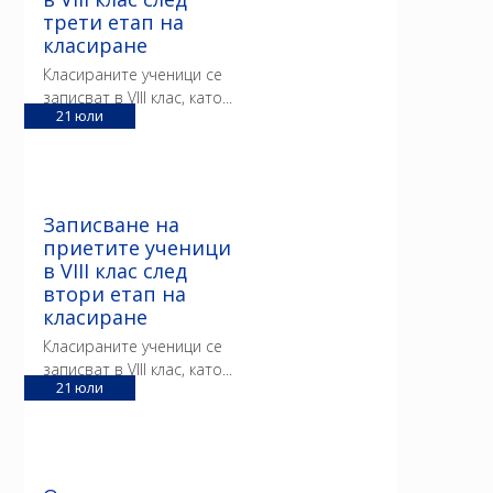
трети етап на
класиране
Класираните ученици се
записват в VIII клас, като...
21
юли
Записване на
приетите ученици
в VIII клас след
втори етап на
класиране
Класираните ученици се
записват в VIII клас, като...
21
юли