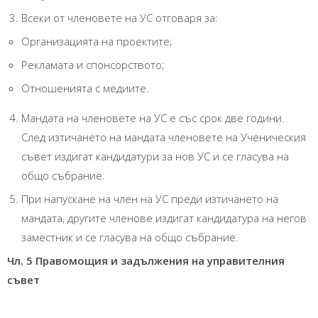
Всеки от членовете на УС отговаря за:
Организацията на проектите;
Рекламата и спонсорството;
Отношенията с медиите.
Мандата на членовете на УС е със срок две години.
След изтичането на мандата членовете на Ученическия
съвет издигат кандидатури за нов УС и се гласува на
общо събрание.
При напускане на член на УС преди изтичането на
мандата, другите членове издигат кандидатура на негов
заместник и се гласува на общо събрание.
Чл. 5 Правомощия и задължения на управителния
съвет