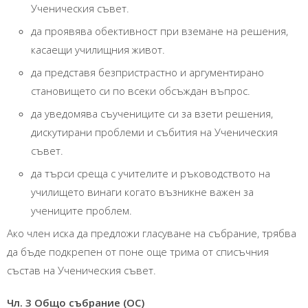
Ученическия съвет.
да проявява обективност при вземане на решения,
касаещи училищния живот.
да представя безпристрастно и аргументирано
становището си по всеки обсъждан въпрос.
да уведомява съучениците си за взети решения,
дискутирани проблеми и събития на Ученическия
съвет.
да търси среща с учителите и ръководството на
училището винаги когато възникне важен за
учениците проблем.
Ако член иска да предложи гласуване на събрание, трябва
да бъде подкрепен от поне още трима от списъчния
състав на Ученическия съвет.
Чл. 3 Общо събрание (ОС)