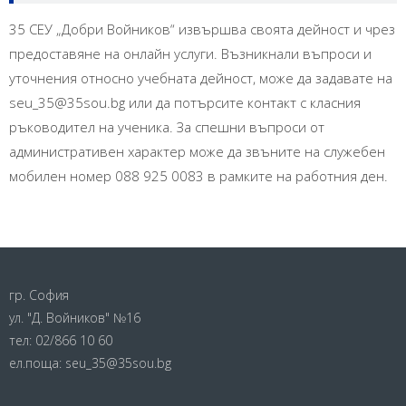
35 СЕУ „Добри Войников“ извършва своята дейност и чрез
предоставяне на онлайн услуги. Възникнали въпроси и
уточнения относно учебната дейност, може да задавате на
seu_35@35sou.bg или да потърсите контакт с класния
ръководител на ученика. За спешни въпроси от
административен характер може да звъните на служебен
мобилен номер 088 925 0083 в рамките на работния ден.
гр. София
ул. "Д. Войников" №16
тел:
02/866 10 60
ел.поща:
seu_35@35sou.bg