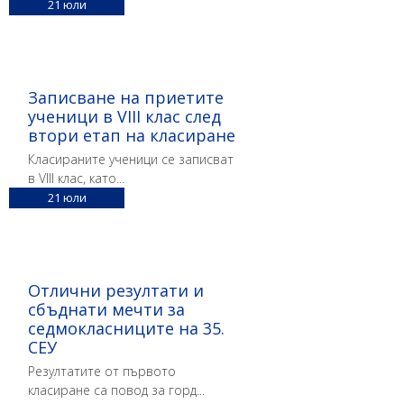
21
юли
Записване на приетите
ученици в VIII клас след
втори етап на класиране
Класираните ученици се записват
в VIII клас, като...
21
юли
Отлични резултати и
сбъднати мечти за
седмокласниците на 35.
СЕУ
Резултатите от първото
класиране са повод за горд...