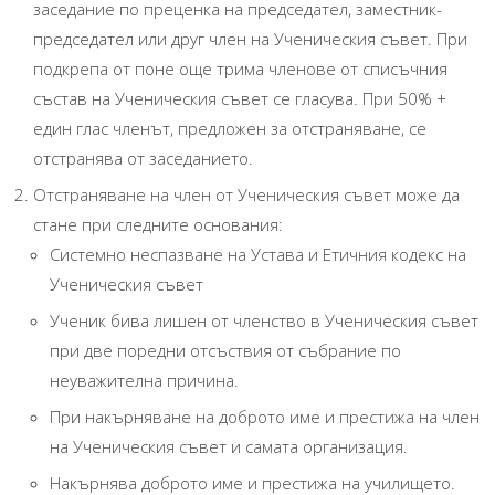
заседание по преценка на председател, заместник-
председател или друг член на Ученическия съвет. При
подкрепа от поне още трима членове от списъчния
състав на Ученическия съвет се гласува. При 50% +
един глас членът, предложен за отстраняване, се
отстранява от заседанието.
Отстраняване на член от Ученическия съвет може да
стане при следните основания:
Системно неспазване на Устава и Етичния кодекс на
Ученическия съвет
Ученик бива лишен от членство в Ученическия съвет
при две поредни отсъствия от събрание по
неуважителна причина.
При накърняване на доброто име и престижа на член
на Ученическия съвет и самата организация.
Накърнява доброто име и престижа на училището.