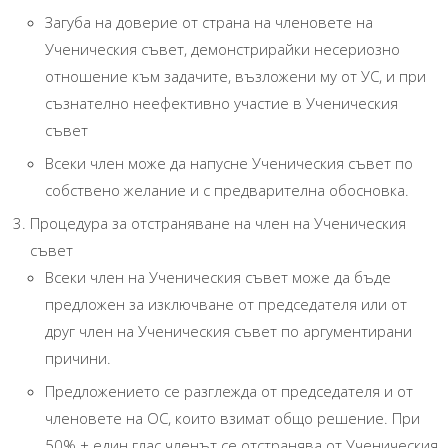
Загуба на доверие от страна на членовете на
Ученическия съвет, демонстрирайки несериозно
отношение към задачите, възложени му от УС, и при
съзнателно неефективно участие в Ученическия
съвет
Всеки член може да напусне Ученическия съвет по
собствено желание и с предварителна обосновка.
Процедура за отстраняване на член на Ученическия
съвет
Всеки член на Ученическия съвет може да бъде
предложен за изключване от председателя или от
друг член на Ученическия съвет по аргументирани
причини.
Предложението се разглежда от председателя и от
членовете на ОС, които взимат общо решение. При
50% + един глас членът се отстранява от Ученическия