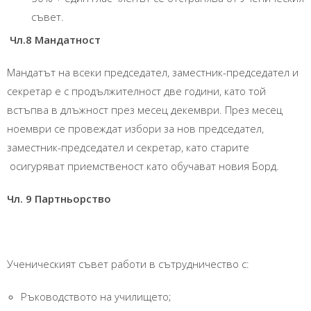
съвет.
Чл.8 Мандатност
Мандатът на всеки председател, заместник-председател и
секретар е с продължителност две години, като той
встъпва в длъжност през месец декември. През месец
ноември се провеждат избори за нов председател,
заместник-председател и секретар, като старите
осигуряват приемственост като обучават новия Борд.
Чл. 9 Партньорство
Ученическият съвет работи в сътрудничество с:
Ръководството на училището;