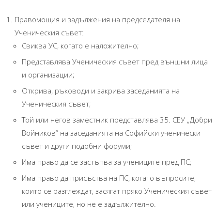
Правомощия и задължения на председателя на
Ученическия съвет:
Свиква УС, когато е наложително;
Представлява Ученическия съвет пред външни лица
и организации;
Открива, ръководи и закрива заседанията на
Ученическия съвет;
Той или негов заместник представлява 35. СЕУ „Добри
Войников“ на заседанията на Софийски ученически
съвет и други подобни форуми;
Има право да се застъпва за учениците пред ПС;
Има право да присъства на ПС, когато въпросите,
които се разглеждат, засягат пряко Ученическия съвет
или учениците, но не е задължително.