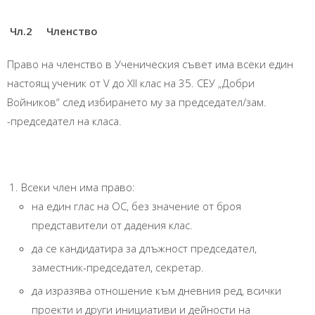
Чл.2 Членство
Право на членство в Ученическия съвет има всеки един
настоящ ученик от V до XII клас на 35. СЕУ „Добри
Войников“ след избирането му за председател/зам.
-председател на класа.
Всеки член има право:
на един глас на ОС, без значение от броя
представители от дадения клас.
да се кандидатира за длъжност председател,
заместник-председател, секретар.
да изразява отношение към дневния ред, всички
проекти и други инициативи и дейности на