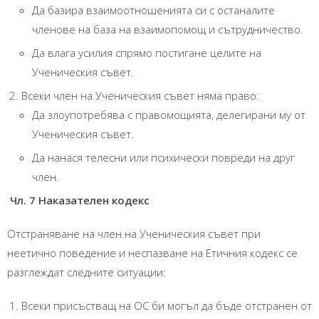
Да базира взаимоотношенията си с останалите
членове на база на взаимопомощ и сътрудничество.
Да влага усилия спрямо постигане целите на
Ученическия съвет.
Всеки член на Ученическия съвет няма право:
Да злоупотребява с правомощията, делегирани му от
Ученическия съвет.
Да нанася телесни или психически повреди на друг
член.
Чл. 7 Наказателен кодекс
Отстраняване на член на Ученическия съвет при
неетично поведение и неспазване на Етичния кодекс се
разглеждат следните ситуации:
Всеки присъстващ на ОС би могъл да бъде отстранен от