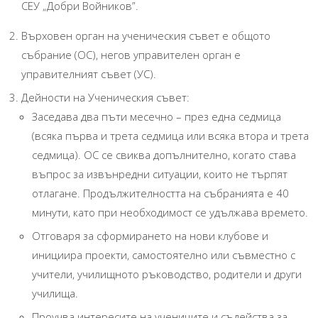
СЕУ „Добри Войников”.
Върховен орган на ученическия съвет е общото
събрание (ОС), негов управителен орган е
управителният съвет (УС).
Дейности на Ученическия съвет:
Заседава два пъти месечно – през една седмица
(всяка първа и трета седмица или всяка втора и трета
седмица). ОС се свиква допълнително, когато става
въпрос за извънредни ситуации, които не търпят
отлагане. Продължителността на събранията е 40
минути, като при необходимост се удължава времето.
Отговаря за сформирането на нови клубове и
инициира проекти, самостоятелно или съвместно с
учители, училищното ръководство, родители и други
училища.
Проучва интересите на учениците и съдейства за