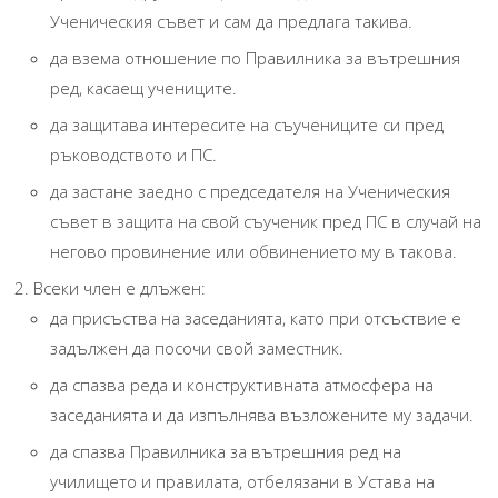
Ученическия съвет и сам да предлага такива.
да взема отношение по Правилника за вътрешния
ред, касаещ учениците.
да защитава интересите на съучениците си пред
ръководството и ПС.
да застане заедно с председателя на Ученическия
съвет в защита на свой съученик пред ПС в случай на
негово провинение или обвинението му в такова.
Всеки член е длъжен:
да присъства на заседанията, като при отсъствие е
задължен да посочи свой заместник.
да спазва реда и конструктивната атмосфера на
заседанията и да изпълнява възложените му задачи.
да спазва Правилника за вътрешния ред на
училището и правилата, отбелязани в Устава на