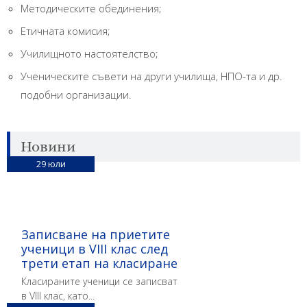
Методическите обединения;
Етичната комисия;
Училищното настоятелство;
Ученическите съвети на други училища, НПО-та и др.
подобни организации.
Новини
29
юли
Записване на приетите
ученици в VIII клас след
трети етап на класиране
Класираните ученици се записват
в VIII клас, като...