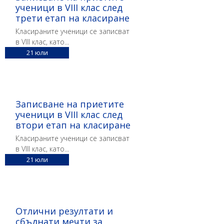
ученици в VIII клас след
трети етап на класиране
Класираните ученици се записват
в VIII клас, като...
21
юли
Записване на приетите
ученици в VIII клас след
втори етап на класиране
Класираните ученици се записват
в VIII клас, като...
21
юли
Отлични резултати и
сбъднати мечти за