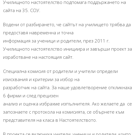
Училищното настоятелство подпомага поддържането на
сайта на 35. СОУ.
Водени от разбирането, че сайтът на училището трябва да
предоставя навременна и точна
информация за ученици и родители, през 2011 г.
Училищното настоятелство инициира и завърши проект за
изработване на настоящия сайт.
Специална комисия от родители и учители определи
изисквания и критерии за избор на
разработчик на сайта. За наше удовлетворение откликнаха
6 фирми и след прецизен
анализ и оценка избрахме изпълнителя. Ако желаете да се
запознаете с протокола на комисията, се обърнете към
представителя на класа в Настоятелството.
В проекта се включиха учители, ученици и родители, които