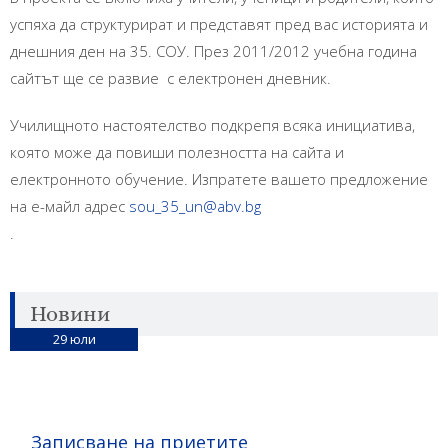
успяха да структурират и представят пред вас историята и
днешния ден на 35. СОУ. През 2011/2012 учебна година
сайтът ще се развие с електронен дневник.
Училищното настоятелство подкрепя всяка инициатива,
която може да повиши полезността на сайта и
електронното обучение. Изпратете вашето предложение
на е-майл адрес
sou_35_un@abv.bg
.
Новини
29
юли
Записване на приетите