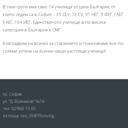
В тази група има само 14 училища от цяла България, от
които седем са в София – 35 СЕУ, 73 СУ, 91 НЕГ, 9 ФЕГ, I АЕГ.
II АЕГ, 164 ИЕГ. Единственото училище в по-висока
категория в България е СМГ.
Благодарим на всички за старанието и пожелаваме все по-
големи успехи на всички наши настоящи ученици!
гр. София
ул. "Д. Войников" №16
тел:
02/866 10 60
ел.поща:
seu_35@35sou.bg