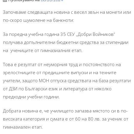
Започваме следващата новина с весел звън на монети или
по-скоро шумолене на банкноти:
За поредна учебна година 35 СЕУ „Добри Войников“
получава допълнителни бюджетни средства за стипендии
на учениците от гимназиалния етап.
Това е резултат от неуморния труд и постоянството на
зрелостниците от предишните випуски и на техните
учители, защото МОН отпуска средствата на база резултати
от ДЗИ по Български език и литература от няколко
предходни учебни години.
Добрата новина е, че училището запазва мястото си в по-
високата категория и сумата е от 60 на 80 лв. за ученик от
гимназиален етап.