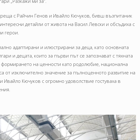
ари „Разкажи ми за“.
среща с Райчин Генов и Ивайло Кючуков, бивш възпитаник
а интересни детайли от живота на Васил Левски и обсъдиха с
ни герои.
иално адаптирани и илюстрирани за деца, като основната
гари и децата, които за първи път се запознават с тяхната
за формирането на ценности като родолюбие, национална
 са от изключително значение за пълноценното развитие на
и Ивайло Кючуков с огромно удоволствие гостуваха в
ения.