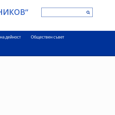
НИКОВ“
на дейност
Обществен съвет