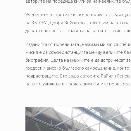
авторите на поредица книги за най-великите бълг
Учениците от третите класове имаха вълнуваща 
на 35. СЕУ „Добри Войников“ , които им разказах
децата важността на завети на нашите национал
Изданията от поредицата „Разкажи ми за“ са спец
мисия е да скъси дистанцията между великите бъл
биография. Целта на книжките е да допринесат 
гордост и високо българско самосъзнание, които
подрастващите. Ето защо авторите Райчин Генов 
нашето училище и представиха своите произвед