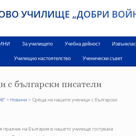
ИКОВО УЧИЛИЩЕ „ДОБРИ ВОЙ
ДИНИ
За училището
Учебна дейност
Извънклас
Училищно настоятелство
Ученически съвет
и с български писатели
В“
>
Новини
>
Среща на нашите ученици с български
ия празник на България в нашето училище гостуваха