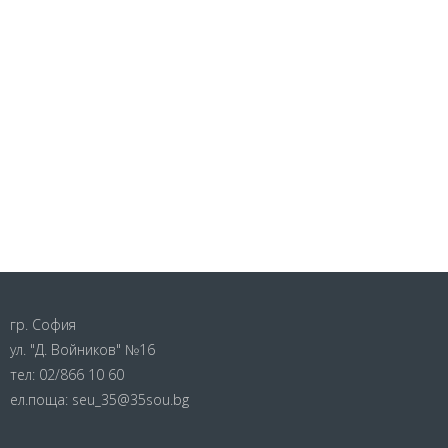
гр. София
ул. "Д. Войников" №16
тел:
02/866 10 60
ел.поща:
seu_35@35sou.bg