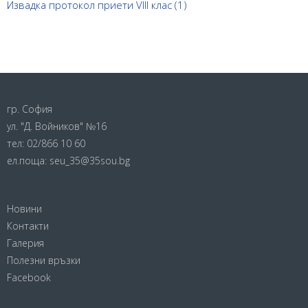
Извадка протокол приети VIII клас (1)
гр. София
ул. "Д. Войников" №16
тел:
02/866 10 60
ел.поща:
seu_35@35sou.bg
Новини
Контакти
Галерия
Полезни връзки
Facebook