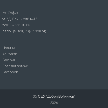
гр. София
ул. "Д. Войников" №16
тел:
02/866 10 60
ел.поща:
seu_35@35sou.bg
Новини
Контакти
Галерия
Полезни връзки
Facebook
35 СЕУ "Добри Войников"
2026