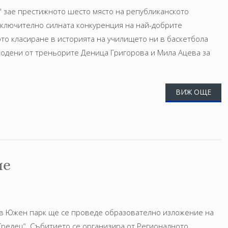
" зае престижното шесто място на републиканското
зключително силната конкуренция на най-добрите
то класиране в историята на училището ни в баскетбола
одени от треньорите Деница Григорова и Мила Ацева за
ВИЖ ОЩЕ
ие
са в Южен парк ще се проведе образователно изложение на
„Средец“. Събитието се организира от Регионалното