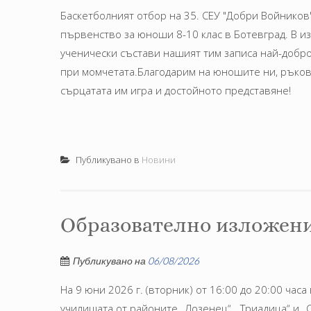
Баскетболният отбор на 35. СЕУ "Добри Войников
първенство за юноши 8-10 клас в Ботевград. В и
ученически състави нашият тим записа най-добро
при момчетата.Благодарим на юношите ни, ръков
сърцатата им игра и достойното представяне!
Публикувано в
Новини
Образователно изложен
Публикувано на
06/08/2026
На 9 юни 2026 г. (вторник) от 16:00 до 20:00 ча
училищата от районите „Лозенец“, „Триадица“ и 