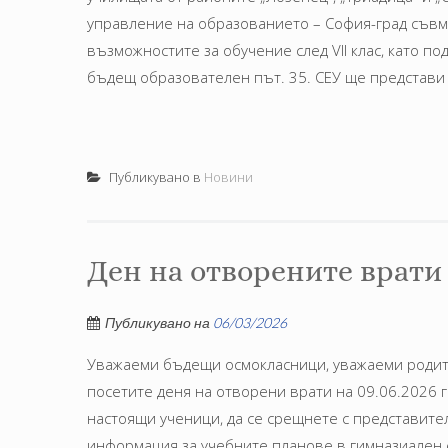
управление на образованието – София-град съвме
възможностите за обучение след VII клас, като п
бъдещ образователен път. 35. СЕУ ще представи 
Публикувано в
Новини
Ден на отворените врати
Публикувано на
06/03/2026
Уважаеми бъдещи осмокласници, уважаеми родите
посетите деня на отворени врати на 09.06.2026 г.
настоящи ученици, да се срещнете с представите
информация за учебните планове в гимназиален 