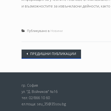
и възможностите за извънкласни дейности, както
Публикувано в
Новини
Posts
ПРЕДИШНИ ПУБЛИКАЦИИ
navigation
гр. София
ул. "Д. Войников" №16
тел:
02/866 10 60
ел.поща:
seu_35@35sou.bg