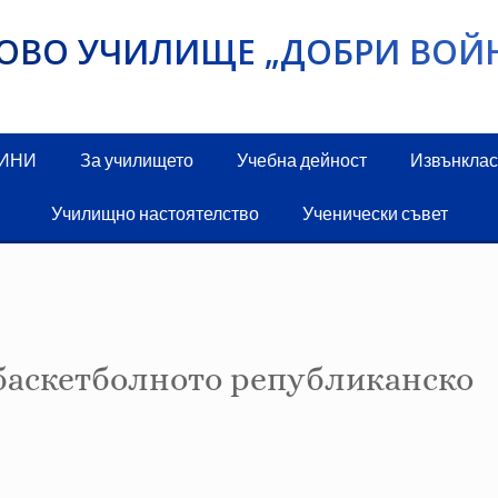
ИКОВО УЧИЛИЩЕ „ДОБРИ ВОЙ
ДИНИ
За училището
Учебна дейност
Извънклас
Училищно настоятелство
Ученически съвет
 баскетболното републиканско