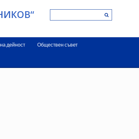
НИКОВ“
на дейност
Обществен съвет