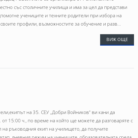
стно със столичните училища и има за цел да представи
одпомогне учениците и техните родители при избора на
своите профили, възможностите за обучение и разв...
ВИЖ ОЩЕ
ли,екипът на 35. СЕУ „Добри Войников“ ви кани да
 от 15:00 ч., по време на който ще можете да разговаряте с
л на ръководния екип на училището, да получите
етап, дневния режим на учениците, образователната среда