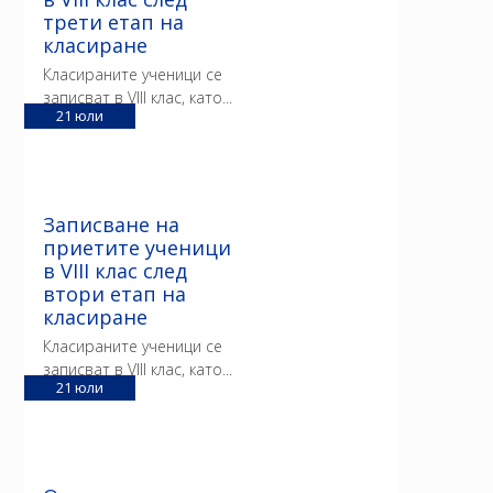
трети етап на
класиране
Класираните ученици се
записват в VIII клас, като...
21
юли
Записване на
приетите ученици
в VIII клас след
втори етап на
класиране
Класираните ученици се
записват в VIII клас, като...
21
юли