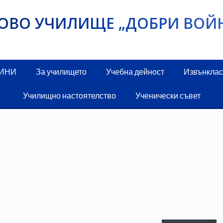
ИКОВО УЧИЛИЩЕ „ДОБРИ ВОЙ
ДИНИ
За училището
Учебна дейност
Извънклас
Училищно настоятелство
Ученически съвет