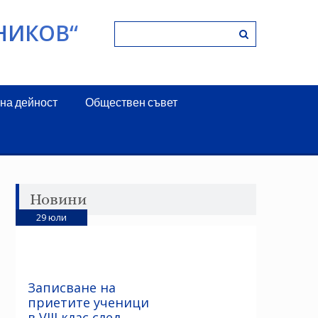
НИКОВ“
на дейност
Обществен съвет
Новини
29
юли
Записване на
приетите ученици
в VIII клас след