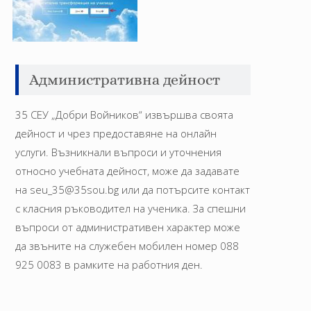
Административна дейност
35 СЕУ „Добри Войников“ извършва своята
дейност и чрез предоставяне на онлайн
услуги. Възникнали въпроси и уточнения
относно учебната дейност, може да задавате
на seu_35@35sou.bg или да потърсите контакт
с класния ръководител на ученика. За спешни
въпроси от административен характер може
да звъните на служебен мобилен номер 088
925 0083 в рамките на работния ден.