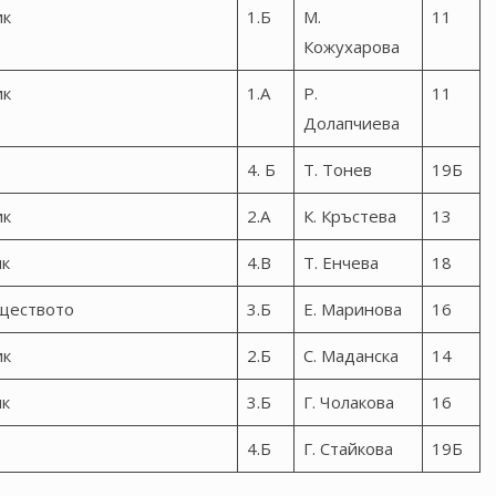
ик
1.Б
М.
11
Кожухарова
ик
1.А
Р.
11
Долапчиева
4. Б
Т. Тонев
19Б
ик
2.А
К. Кръстева
13
ик
4.В
Т. Енчева
18
ществото
3.Б
Е. Маринова
16
ик
2.Б
С. Маданска
14
ик
3.Б
Г. Чолакова
16
4.Б
Г. Стайкова
19Б