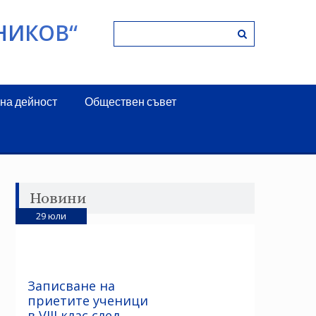
НИКОВ“
на дейност
Обществен съвет
Новини
29
юли
Записване на
приетите ученици
в VIII клас след