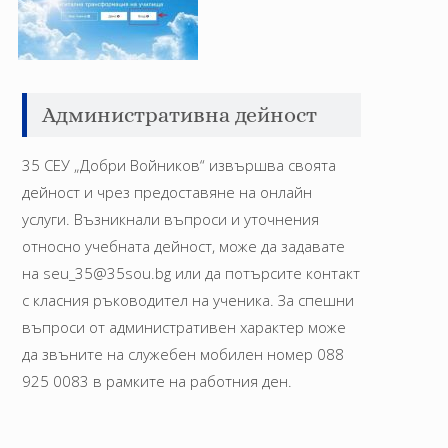
Административна дейност
35 СЕУ „Добри Войников“ извършва своята
дейност и чрез предоставяне на онлайн
услуги. Възникнали въпроси и уточнения
относно учебната дейност, може да задавате
на seu_35@35sou.bg или да потърсите контакт
с класния ръководител на ученика. За спешни
въпроси от административен характер може
да звъните на служебен мобилен номер 088
925 0083 в рамките на работния ден.