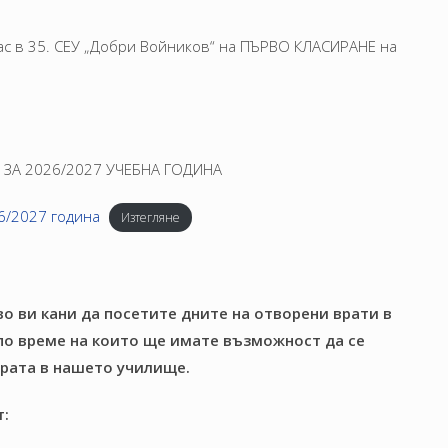
ас в 35. СЕУ „Добри Войников“ на ПЪРВО КЛАСИРАНЕ на
 ЗА 2026/2027 УЧЕБНА ГОДИНА
6/2027 година
Изтегляне
во ви кани да посетите дните на отворени врати в
., по време на които ще имате възможност да се
ерата в нашето училище.
т: