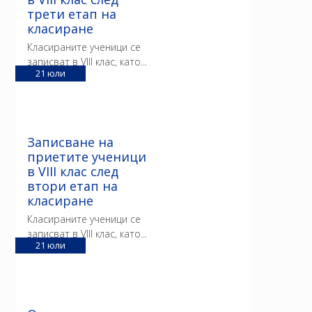
трети етап на
класиране
Класираните ученици се
записват в VIII клас, като...
21
юли
Записване на
приетите ученици
в VIII клас след
втори етап на
класиране
Класираните ученици се
записват в VIII клас, като...
21
юли