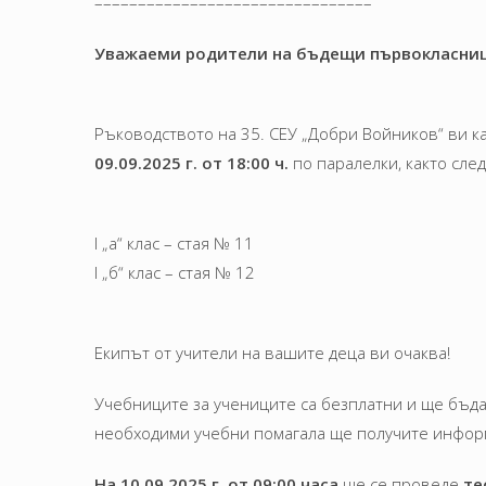
––––––––––––––––––––––––––––––––
Уважаеми родители на бъдещи първокласниц
Ръководството на 35. СЕУ „Добри Войников“ ви к
09.09.2025 г.
от 18:00 ч.
по паралелки, както след
I „а“ клас – стая № 11
I „б“ клас – стая № 12
Екипът от учители на вашите деца ви очаква!
Учебниците за учениците са безплатни и ще бъдат
необходими учебни помагала ще получите информ
На 10.09.2025 г. от 09:00 часа
ще се проведе
те