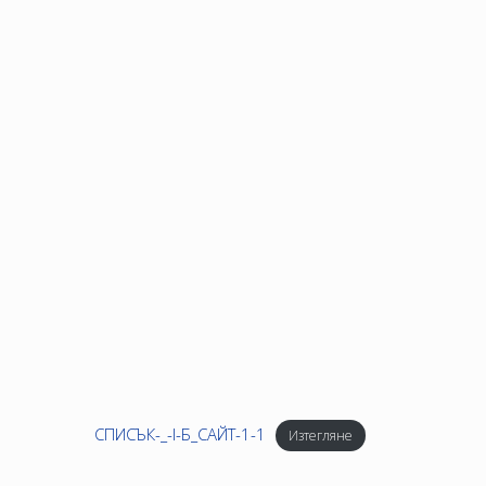
СПИСЪК-_-I-Б_САЙТ-1-1
Изтегляне