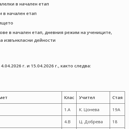
алелки в начален етап
и в начален етап
лището
ве в начален етап, дневния режим на учениците,
за извънкласни дейности
04.2026 г. и 15.04.2026 г., както следва:
мет
Клас
Учител
Стая
1.А
К. Цонева
19А
4.В
Ц. Добрева
18