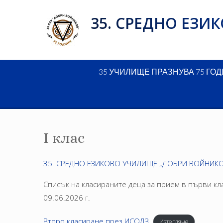
Skip
35. СРЕДНО ЕЗ
to
content
35 УЧИЛИЩЕ ПРАЗНУВА 75 ГО
I клас
35. СРЕДНО ЕЗИКОВО УЧИЛИЩЕ „ДОБРИ ВОЙНИКО
Списък на класираните деца за прием в първи кл
09.06.2026 г.
Второ класиране през ИСОДЗ
Изтегляне