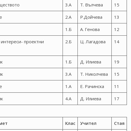
ществото
3.А
Т. Вълчева
15
е
2.А
Р.Дойчева
13
1.Б
А. Генова
12
 интереси- проектни
2.Б
Ц. Лагадова
14
ик
1.Б
Д. Илиева
19
ик
3.А
Т. Николчева
15
е
1.А
Е. Рачинска
11
ик
4.А
Д. Илиева
17
мет
Клас
Учител
Стая