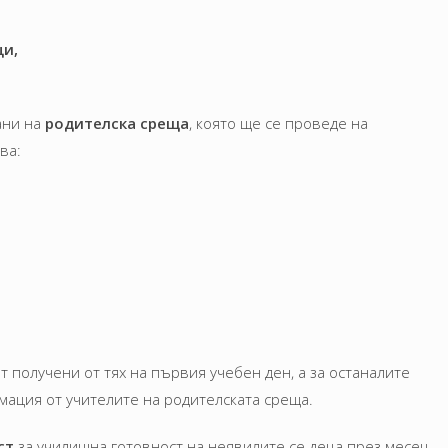
и,
ани на
родителска среща
, която ще се проведе на
ва:
 получени от тях на първия учебен ден, а за останалите
ация от учителите на родителската среща.
ст
за училищна готовност на неявилите се деца през месец