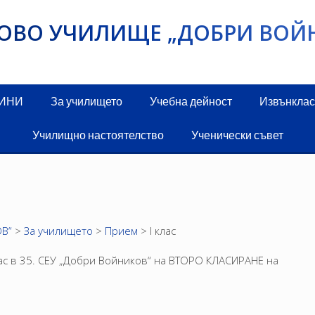
ИКОВО УЧИЛИЩЕ „ДОБРИ ВОЙ
ДИНИ
За училището
Учебна дейност
Извънклас
Училищно настоятелство
Ученически съвет
В“
>
За училището
>
Прием
>
I клас
ас в 35. СЕУ „Добри Войников“ на ВТОРО КЛАСИРАНЕ на