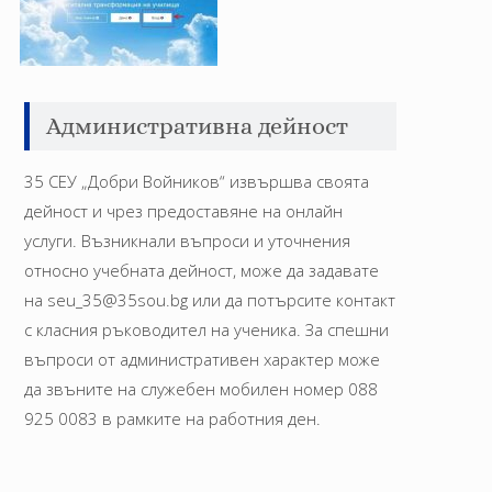
Административна дейност
35 СЕУ „Добри Войников“ извършва своята
дейност и чрез предоставяне на онлайн
услуги. Възникнали въпроси и уточнения
относно учебната дейност, може да задавате
на seu_35@35sou.bg или да потърсите контакт
с класния ръководител на ученика. За спешни
въпроси от административен характер може
да звъните на служебен мобилен номер 088
925 0083 в рамките на работния ден.