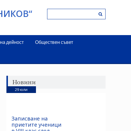
НИКОВ“
на дейност
Обществен съвет
Новини
29
юли
Записване на
приетите ученици
в VIII клас след