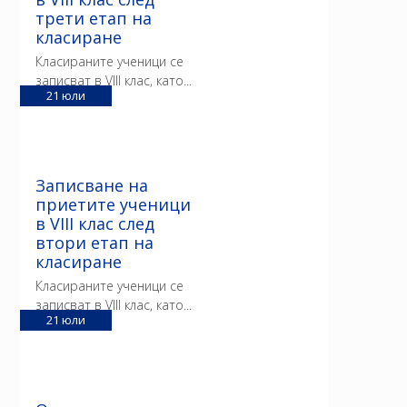
трети етап на
класиране
Класираните ученици се
записват в VIII клас, като...
21
юли
Записване на
приетите ученици
в VIII клас след
втори етап на
класиране
Класираните ученици се
записват в VIII клас, като...
21
юли