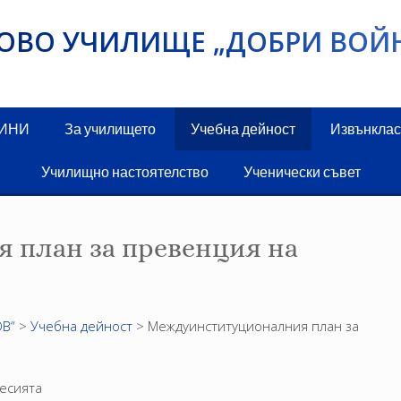
ИКОВО УЧИЛИЩЕ „ДОБРИ ВОЙ
ДИНИ
За училището
Учебна дейност
Извънклас
Училищно настоятелство
Ученически съвет
 план за превенция на
В“
>
Учебна дейност
>
Междуинституционалния план за
есията