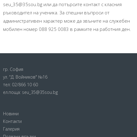
seu_35@35sou.bg или да потърсите контакт с класния
ръководител на ученика. За спешни въпроси от
административен характер може да звъните на служебен
мобилен номер 088 925 0083 в рамките на работния ден.
гр. София
ул. "Д. Войников" №16
тел:
02/866 10 60
ел.поща:
seu_35@35sou.bg
Новини
Контакти
Галерия
Полезни връзки