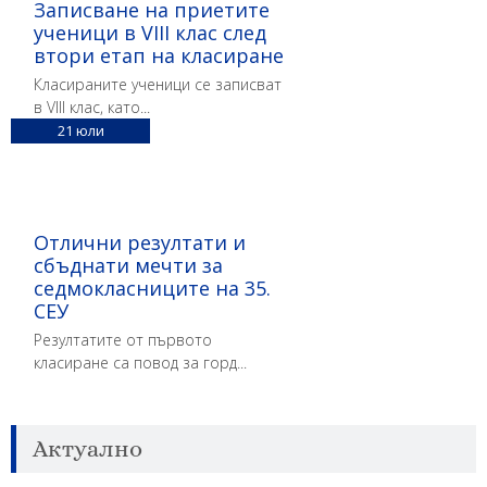
Записване на приетите
ученици в VIII клас след
втори етап на класиране
Класираните ученици се записват
в VIII клас, като...
21
юли
Отлични резултати и
сбъднати мечти за
седмокласниците на 35.
СЕУ
Резултатите от първото
класиране са повод за горд...
Актуално