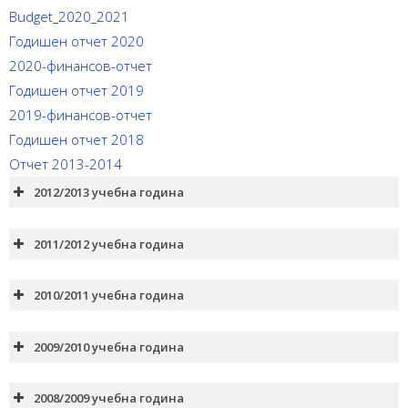
Budget_2020_2021
Годишен отчет 2020
2020-финансов-отчет
Годишен отчет 2019
2019-финансов-отчет
Годишен отчет 2018
Отчет 2013-2014
2012/2013 учебна година
2011/2012 учебна година
Бюджет на УН към “35-то СOУ “Д.
Бюджет на УН към “35-то СОУ “Д. Войников” за 2011-
Войников” за 2012-2013г.
2010/2011 учебна година
2012г.
2009/2010 учебна година
Очаквани приходи
I. Очаквани
55 208,81
приходи
В това число:
2008/2009 учебна година