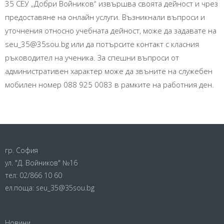
35 СЕУ „Добри Войников“ извършва своята дейност и чрез
участие във Фестивали
оборудване
предоставяне на онлайн услуги. Възникнали въпроси и
на кабинети
( по 50 лева на ръководител на месец)
1 250,00
уточнения относно учебната дейност, може да задавате на
3. Други
seu_35@35sou.bg или да потърсите контакт с класния
ръководител на ученика. За спешни въпроси от
2.
– награди
400,00
административен характер може да звъните на служебен
Консумативи
– Разходи за униформи
28
мобилен номер 088 925 0083 в рамките на работния ден.
за
000,00
размножаване
-извънкласни дейности
300,00
на учебни
материали
-извънкласни дейности ез. Обмен
500,00
– Тонер за
и други
2 500,00
гр. София
Общо извънучебни дейности
30
ксерокс
канцеларски
ул. "Д. Войников" №16
950,00
материали
тел:
02/866 10 60
ел.поща:
seu_35@35sou.bg
– Хартия –
430,00
копирна (бяла,
цветна)
Социална дейност
Новини