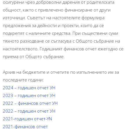
осигурени чрез доброволни дарения от родителската
общност, както с привлечено финансиране от други
източници. Съветът на настоятелите формулира
предложения за дейности и проекти, които да се
подкрепят с наличните средства. При съществени суми
тяхното разходване се съгласува с Общото събрание на
настоятелството. Годишният финансов отчет ежегодно се
приема от Общото събрание.
Архив на бюджетите и отчетите по изпълнението им за
последните години:
2024 – годишен отчет УН
2023 – годишен отчет УН
2022 – финансов отчет УН
2022 – годишен отчет УН
2021-годишен отчет-YN
2021-финансов отчет