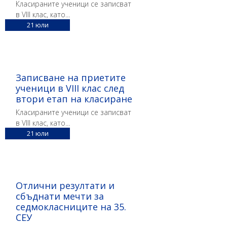
Класираните ученици се записват
в VIII клас, като...
21
юли
Записване на приетите
Други дискутирани от настоятелите въпроси:
ученици в VIII клас след
Униформите
втори етап на класиране
Класираните ученици се записват
в VIII клас, като...
21
юли
топлата връзка
Пролетно почистване на училищния
Отлични резултати и
двор
сбъднати мечти за
системата за контрол на достъпа
седмокласниците на 35.
СЕУ