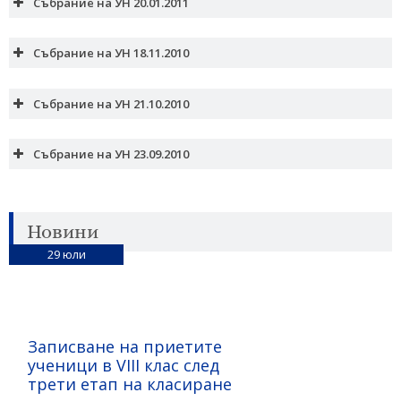
Събрание на УН 20.01.2011
Събрание на УН 18.11.2010
Ремонти в училище
Събрание на УН 21.10.2010
ремонти на стойност 600 000 лева
Събрание на УН 23.09.2010
Новини
29
юли
Топлата връзка
Записване на приетите
ученици в VIII клас след
трети етап на класиране