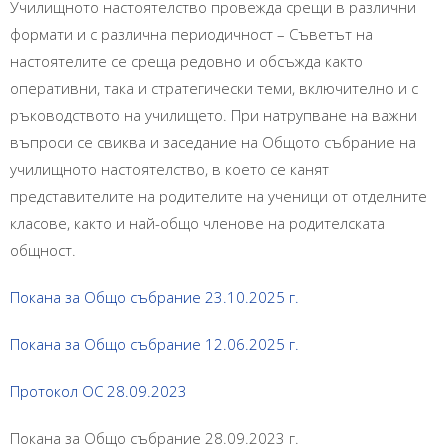
Училищното настоятелство провежда срещи в различни
формати и с различна периодичност – Съветът на
настоятелите се среща редовно и обсъжда както
оперативни, така и стратегически теми, включително и с
ръководството на училището. При натрупване на важни
въпроси се свиква и заседание на Общото събрание на
училищното настоятелство, в което се канят
представителите на родителите на ученици от отделните
класове, както и най-общо членове на родителската
общност.
Покана за Общо събрание 23.10.2025 г.
Покана за Общо събрание 12.06.2025 г.
Протокол ОС 28.09.2023
Покана за Общо събрание 28.09.2023 г.