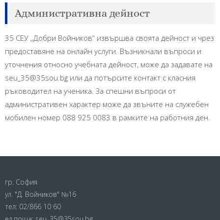
Административна дейност
35 СЕУ „Добри Войников“ извършва своята дейност и чрез
предоставяне на онлайн услуги. Възникнали въпроси и
уточнения относно учебната дейност, може да задавате на
seu_35@35sou.bg или да потърсите контакт с класния
ръководител на ученика. За спешни въпроси от
административен характер може да звъните на служебен
мобилен номер 088 925 0083 в рамките на работния ден.
гр. София
ул. "Д. Войников" №16
тел:
02/866 10 60
ел.поща:
seu_35@35sou.bg