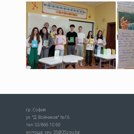
гр. София
ул. "Д. Войников" №16
тел:
02/866 10 60
ел.поща:
seu_35@35sou.bg