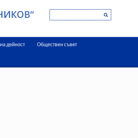
НИКОВ“
на дейност
Обществен съвет