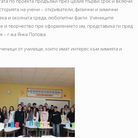
тата по проекта продължи през целия първи срок и включи:
сторията на учени – откриватели, физични и химични
ека и околната среда, любопитни факти. Учениците
е и творчество при оформлението им, представиха ги пред
 – г-жа Янка Попова.
ученици от училище, които имат интерес към химията и