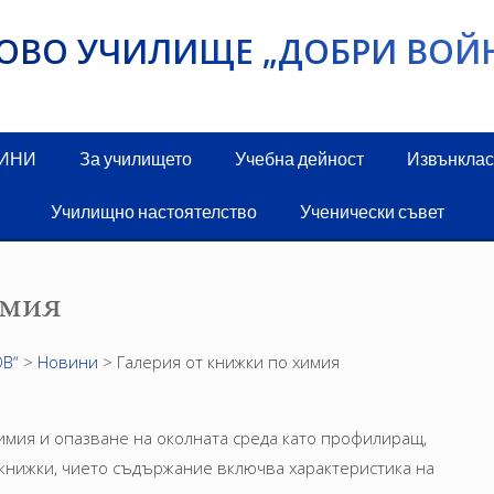
ИКОВО УЧИЛИЩЕ „ДОБРИ ВОЙ
ДИНИ
За училището
Учебна дейност
Извънклас
Училищно настоятелство
Ученически съвет
имия
В“
>
Новини
>
Галерия от книжки по химия
Химия и опазване на околната среда като профилиращ,
 книжки, чието съдържание включва характеристика на