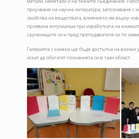
метали, неметали и на техните съединения. Рабо
проучване на научна литература, запознаване с и
свойства на веществата, влиянието им върху чов
проявиха ентусиазъм при изработката на книжкит
съучениците си и пред преподавателя си по химия
Галерията с книжки ще бъде достъпна на всички 
искат да обогатят познанията си в тази област.