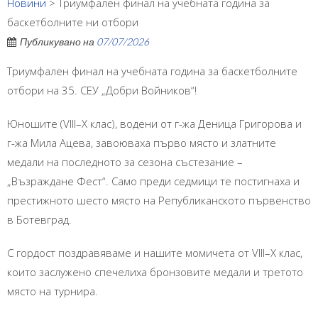
Новини
>
Триумфален финал на учебната година за
баскетболните ни отбори
Публикувано на
07/07/2026
Триумфален финал на учебната година за баскетболните
отбори на 35. СЕУ „Добри Войников“!
Юношите (VIII–X клас), водени от г-жа Деница Григорова и
г-жа Мила Ацева, завоюваха първо място и златните
медали на последното за сезона състезание –
„Възраждане Фест“. Само преди седмици те постигнаха и
престижното шесто място на Републиканското първенство
в Ботевград.
С гордост поздравяваме и нашите момичета от VIII–X клас,
които заслужено спечелиха бронзовите медали и третото
място на турнира.